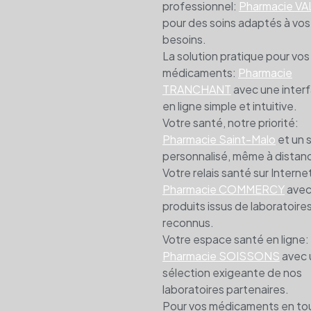
professionnel:
Pharmacie V
pour des soins adaptés à vos
besoins.
La solution pratique pour vos
médicaments:
Pharmacie
TRANCHANT
avec une inter
en ligne simple et intuitive.
Votre santé, notre priorité:
Pharmacie Saint-Malo
et un s
personnalisé, même à distan
Votre relais santé sur Interne
Pharmacie COMMERCY
avec
produits issus de laboratoire
reconnus.
Votre espace santé en ligne:
Pharmacie SOISSONS
avec 
sélection exigeante de nos
laboratoires partenaires.
Pour vos médicaments en to