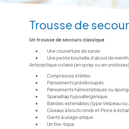
Trousse de secou
Un trousse de secours classique
Une couverture de survie.
Une petite bouteille d’alcool de menth
Antiseptique cutané
(en spray ou en unidoses
Compresses stériles.
Pansements prédécoupés.
Pansements hémostatiques ou épong
Sparadrap hypoallergénique.
Bandes extensibles
(type Velpeau ou 
Ciseaux à bouts ronds et Pince à écha
Gants à usage unique.
Un tire-tique