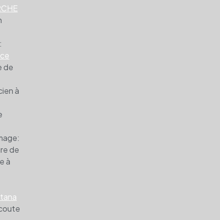
ARCHE
n
:
nce
e de
cien à
e
image:
ire de
e à
ltana
coute