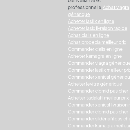
bienveillante et
professionnelle.
Achat viagra
générique
Acheter lasilix en ligne
Acheter lasix livraison rapide
Achat cialis en ligne
Achat propecia meilleur prix
Commander cialis en ligne
Acheter kamagra en ligne
Commander viagra génériqu
Commander lasilix meilleur pri
Commander xenical génériq
Acheter levitra générique
Commander clomid pas cher
Acheter tadalafil meilleur prix
Commander xenical livraison 
Commander clomid pas cher
Commander sildénafil pas ch
Commander kamagra meilleur 