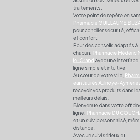
assure un suivi sérieux de vos
traitements.
Votre point de repère en san
Pharmacie GUILLAUME BUZ
pour concilier sécurité, effica
et confort.
Pour des conseils adaptés à
chacun:
Pharmacie Médéric 
le-Grand
avec une interface
ligne simple et intuitive.
Au cœur de votre ville,
Pharm
ean Jaurès Aulnoye-Aymerie
recevoir vos produits dans le
meilleurs délais.
Bienvenue dans votre officin
ligne:
Pharmacie DU COUC
et un suivi personnalisé, mêm
distance.
Avec un suivi sérieux et