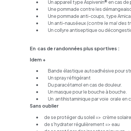
Un appareil type Aspivenin® en cas de p
Une pommade contre les démangeais
Une pommade anti-coups, type Arnica 
Un anti-nauséeux
(contre le mal des t
Un collyre antiseptique ou décongestio
En cas de randonnées plus sportives :
Idem +
Bande élastique autoadhésive pour st
Un spray réfrigérant
Du paracétamol en cas de douleur.
Un masque pour le bouche à bouche.
Un antihistaminique par voie orale en ca
Sans oublier
de se protéger du soleil => crème solair
de s’hydrater régulièrement => eau