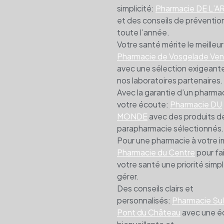
simplicité:
Pharmacie DE L’
et des conseils de préventio
toute l’année.
Votre santé mérite le meilleur
Pharmacie de Vosgelade Ve
avec une sélection exigeant
nos laboratoires partenaires.
Avec la garantie d’un pharma
votre écoute:
Pharmacie DU
MONDE
avec des produits d
parapharmacie sélectionnés.
Pour une pharmacie à votre 
Pharmacie du Centre
pour fa
votre santé une priorité simpl
gérer.
Des conseils clairs et
personnalisés:
Pharmacie Su
Pont du Château
avec une é