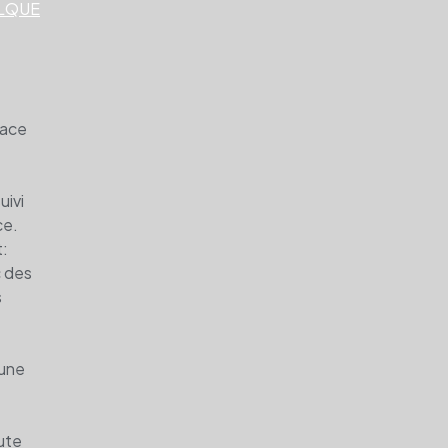
ALQUE
face
uivi
ce.
t:
 des
s
une
ute