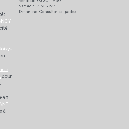
Vendredi : 08:30 – 19:30
Samedi : 08:30 – 19:30
Dimanche : Consulter les gardes
té:
ANCY
cité
Noisy-
 en
acie
s
pour
s
e en
HANT
e à