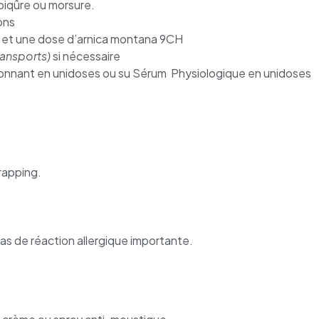
iqûre ou morsure.
ons
et une dose d’arnica montana 9CH
ransports)
si nécessaire
nnant en unidoses ou su Sérum Physiologique en unidoses
rapping.
s de réaction allergique importante.
e