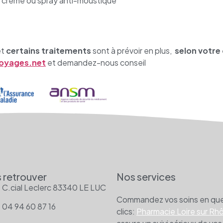
 crème ou spray anti-moustique
et
certains traitements
sont à prévoir en plus,
selon votre 
oyages.net
et demandez-nous conseil
 retrouver
Nos services
C.cial Leclerc 83340 LE LUC
Commandez vos soins en qu
04 94 60 87 16
clics:
Pharmacie Loire sur Rh