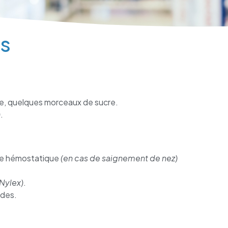
rs
e, quelques morceaux de sucre.
)
.
e hémostatique
(en cas de saignement de nez)
Nylex)
.
rdes.