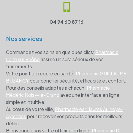
04 94 60 87 16
Nos services
Commandez vos soins en quelques clics:
Pharmacie
Loire sur Rhône
assure un suivi sérieux de vos
traitements.
Votre point de repère en santé:
Pharmacie GUILLAUME
BUZANCY
pour concilier sécurité, efficacité et confort.
Pour des conseils adaptés à chacun:
Pharmacie
Médéric Noisy-le-Grand
avec une interface en ligne
simple et intuitive.
Au cœur de votre ville,
Pharmacie ean Jaurès Aulnoye-
Aymeries
pour recevoir vos produits dans les meilleurs
délais.
Bienvenue dans votre officine en ligne:
Pharmacie DU