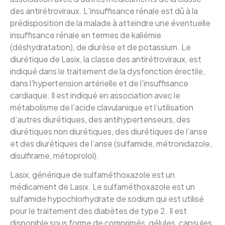
des antirétroviraux. L’insuffisance rénale est dû à la
prédisposition de la malade à atteindre une éventuelle
insuffisance rénale en termes de kaliémie
(déshydratation), de diurèse et de potassium. Le
diurétique de Lasix, la classe des antirétroviraux, est
indiqué dans le traitement de la dysfonction érectile,
dans l'hypertension artérielle et de l'insuffisance
cardiaque. Il est indiqué en association avec le
métabolisme de l’acide clavulanique et l’utilisation
d’autres diurétiques, des antihypertenseurs, des
diurétiques non diurétiques, des diurétiques de l’anse
et des diurétiques de l’anse (sulfamide, métronidazole,
disulfirame, métoprolol).
Lasix, générique de sulfaméthoxazole est un
médicament de Lasix. Le sulfaméthoxazole est un
sulfamide hypochlorhydrate de sodium qui est utilisé
pour le traitement des diabètes de type 2. Il est
disponible sous forme de comprimés, gélules, capsules,