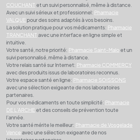
COUCHANT
et un suivi personnalisé, même à distance.
Avec un suivi sérieux et professionnel:
Pharmacie
VALQUE
pour des soins adaptés à vos besoins.
La solution pratique pour vos médicaments:
Pharmacie
TRANCHANT
avec une interface en ligne simple et
intuitive.
Votre santé, notre priorité:
Pharmacie Saint-Malo
et un
suivi personnalisé, même à distance.
Votre relais santé sur Internet:
Pharmacie COMMERCY
avec des produits issus de laboratoires reconnus.
Votre espace santé en ligne:
Pharmacie SOISSONS
avec une sélection exigeante de nos laboratoires
partenaires.
Pour vos médicaments en toute simplicité:
Pharmacie
DE L’ARCHE
et des conseils de prévention toute
l’année.
Votre santé mérite le meilleur:
Pharmacie de Vosgelade
Vence
avec une sélection exigeante de nos
laboratoires partenaires.