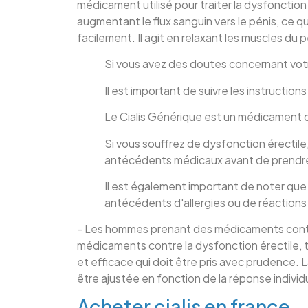
médicament utilisé pour traiter la dysfonction
augmentant le flux sanguin vers le pénis, ce q
facilement. Il agit en relaxant les muscles du 
Si vous avez des doutes concernant vot
Il est important de suivre les instruction
Le Cialis Générique est un médicament qui
Si vous souffrez de dysfonction érectile,
antécédents médicaux avant de prendr
Il est également important de noter que l
antécédents d'allergies ou de réactions 
- Les hommes prenant des médicaments contre
médicaments contre la dysfonction érectile, tel
et efficace qui doit être pris avec prudence. 
être ajustée en fonction de la réponse individ
Acheter cialis en france