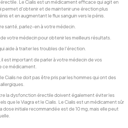
 érectile. Le Cialis est un médicament efficace qui agit en
ui permet d'obtenir et de maintenir une érection plus
pénis et en augmentant le flux sanguin vers le pénis.
re santé, parlez-en à votre médecin.
s de votre médecin pour obtenir les meilleurs résultats.
 aide à traiter les troubles de l'érection.
 il est important de parler à votre médecin de vos
e ce médicament.
e Cialis ne doit pas être pris par les hommes qui ont des
allergiques.
 la dysfonction érectile doivent également éviter les
s que le Viagra et le Cialis. Le Cialis est un médicament sûr
La dose initiale recommandée est de 10 mg, mais elle peut
uelle.