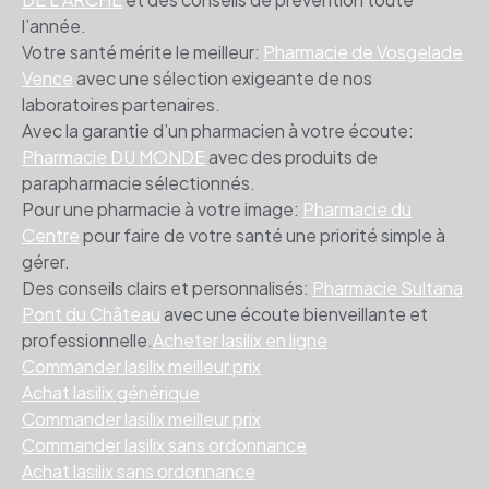
l’année.
Votre santé mérite le meilleur:
Pharmacie de Vosgelade
Vence
avec une sélection exigeante de nos
laboratoires partenaires.
Avec la garantie d’un pharmacien à votre écoute:
Pharmacie DU MONDE
avec des produits de
parapharmacie sélectionnés.
Pour une pharmacie à votre image:
Pharmacie du
Centre
pour faire de votre santé une priorité simple à
gérer.
Des conseils clairs et personnalisés:
Pharmacie Sultana
Pont du Château
avec une écoute bienveillante et
professionnelle.
Acheter lasilix en ligne
Commander lasilix meilleur prix
Achat lasilix générique
Commander lasilix meilleur prix
Commander lasilix sans ordonnance
Achat lasilix sans ordonnance