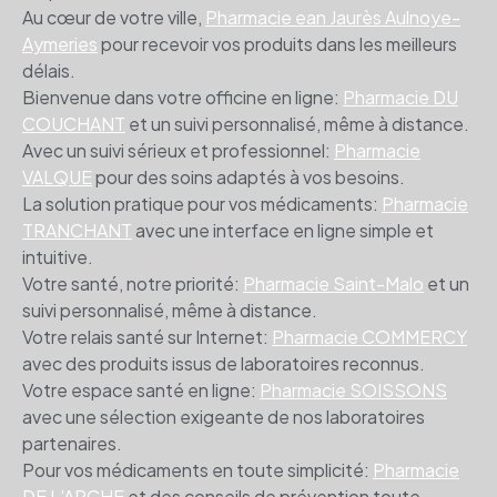
Au cœur de votre ville,
Pharmacie ean Jaurès Aulnoye-
Aymeries
pour recevoir vos produits dans les meilleurs
délais.
Bienvenue dans votre officine en ligne:
Pharmacie DU
COUCHANT
et un suivi personnalisé, même à distance.
Avec un suivi sérieux et professionnel:
Pharmacie
VALQUE
pour des soins adaptés à vos besoins.
La solution pratique pour vos médicaments:
Pharmacie
TRANCHANT
avec une interface en ligne simple et
intuitive.
Votre santé, notre priorité:
Pharmacie Saint-Malo
et un
suivi personnalisé, même à distance.
Votre relais santé sur Internet:
Pharmacie COMMERCY
avec des produits issus de laboratoires reconnus.
Votre espace santé en ligne:
Pharmacie SOISSONS
avec une sélection exigeante de nos laboratoires
partenaires.
Pour vos médicaments en toute simplicité:
Pharmacie
DE L’ARCHE
et des conseils de prévention toute