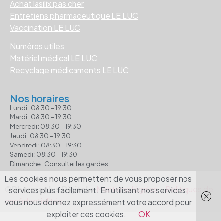
Achat lasilix pas cher
Entretiens pharmaceutique LE LUC
Vaccination LE LUC
Numéros utiles
Matériel médical LE LUC
Recyclage médicaments LE LUC
Nos horaires
Lundi : 08:30 – 19:30
Mardi : 08:30 – 19:30
Mercredi : 08:30 – 19:30
Jeudi : 08:30 – 19:30
Vendredi : 08:30 – 19:30
Samedi : 08:30 – 19:30
Dimanche : Consulter les gardes
Les cookies nous permettent de vous proposer nos
©
Pharmaplus Digital •
Mentions légales
•
Politiques de
services plus facilement. En utilisant nos services,
confidentialités
vous nous donnez expressément votre accord pour
exploiter ces cookies.
OK