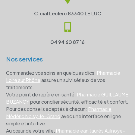
C.cial Leclerc 83340 LE LUC
04 94 60 87 16
Nos services
Commandez vos soins en quelques clics:
Pharmacie
Loire sur Rhône
assure un suivi sérieux de vos
traitements.
Votre point de repère en santé:
Pharmacie GUILLAUME
BUZANCY
pour concilier sécurité, efficacité et confort.
Pour des conseils adaptés à chacun:
Pharmacie
Médéric Noisy-le-Grand
avec une interface en ligne
simple et intuitive.
Au cœur de votre ville,
Pharmacie ean Jaurès Aulnoye-