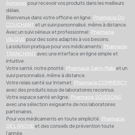
Aymeries
pour recevoir vos produits dans les meilleurs
délais.
Bienvenue dans votre officine en ligne:
Pharmacie DU
COUCHANT
et un suivi personnalisé, même à distance.
Avec un suivi sérieux et professionnel:
Pharmacie
VALQUE
pour des soins adaptés à vos besoins.
La solution pratique pour vos médicaments:
Pharmacie
TRANCHANT
avec une interface en ligne simple et
intuitive.
Votre santé, notre priorité:
Pharmacie Saint-Malo
et un
suivi personnalisé, même à distance.
Votre relais santé sur Internet:
Pharmacie COMMERCY
avec des produits issus de laboratoires reconnus.
Votre espace santé en ligne:
Pharmacie SOISSONS
avec une sélection exigeante de nos laboratoires
partenaires.
Pour vos médicaments en toute simplicité:
Pharmacie
DE L’ARCHE
et des conseils de prévention toute
l’année.