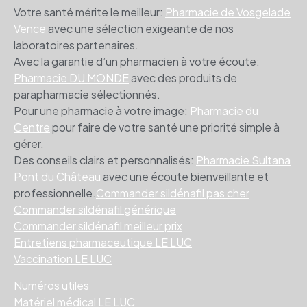
Votre santé mérite le meilleur:
Pharmacie de Vosgelade
Vence
avec une sélection exigeante de nos
laboratoires partenaires.
Avec la garantie d’un pharmacien à votre écoute:
Pharmacie DU MONDE
avec des produits de
parapharmacie sélectionnés.
Pour une pharmacie à votre image:
Pharmacie du
Centre
pour faire de votre santé une priorité simple à
gérer.
Des conseils clairs et personnalisés:
Pharmacie Sultana
Pont du Château
avec une écoute bienveillante et
professionnelle.
Commander sildénafil pas cher
Commander sildénafil générique
Commander sildénafil meilleur prix
Entretiens pharmaceutique LE LUC
Vaccination LE LUC
Numéros utiles
Matériel médical LE LUC