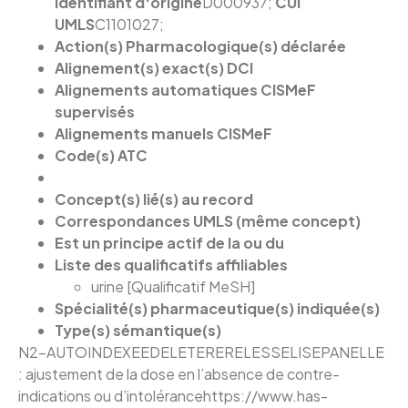
Identifiant d'origine
D000937;
CUI
UMLS
C1101027;
Action(s) Pharmacologique(s) déclarée
Alignement(s) exact(s) DCI
Alignements automatiques CISMeF
supervisés
Alignements manuels CISMeF
Code(s) ATC
Concept(s) lié(s) au record
Correspondances UMLS (même concept)
Est un principe actif de la ou du
Liste des qualificatifs affiliables
urine
[Qualificatif MeSH]
Spécialité(s) pharmaceutique(s) indiquée(s)
Type(s) sémantique(s)
N2-AUTOINDEXEEDELETERERELESSELISEPANELLE
: ajustement de la dose en l’absence de contre-
indications ou d’intolérancehttps://www.has-