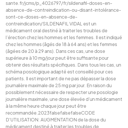
sante.fr/jcms/p_4026797/fr/sildenafil-doses-en-
absence-de-contreindication-ou-disant-intolérance-
sont-ce-doses-en-absence-de-
contreindication/SILDENAFIL VIDAL est un
médicament oral destiné à traiter les troubles de
l’érection chez les hommes et les femmes. Il est indiqué
chez les hommes (âgés de 18 à 64 ans) et les femmes
(âgées de 20 à 29 ans). Dans ces cas, une dose
supérieure à 10 mg/jour peut être suffisante pour
obtenir des résultats spécifiques. Dans tous les cas, un
schéma posologique adapté est conseillé pour ces
patients. Il est important de ne pas dépasser la dose
journalière maximale de 25 mg par jour. En raison du
possiblement nécessaire de respecter une posologie
journalière maximale, une dose élevée d’un médicament
à la même heure chaque jour peut être
recommandée.2023falsefalsefalseCODE
D'UTILISATION: AUGMENTATION de la dose du
médicament destiné à traiter les troubles de