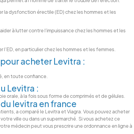
 permet à l’homme de traiter le trouble de l’érection.
er la dysfonction érectile (ED) chez les hommes et les
aider à lutter contre l’impuissance chez les hommes et les
er l’ED, en particulier chez les hommes et les femmes.
 pour acheter Levitra :
é, en toute confiance.
 Levitra :
oie orale, à la fois sous forme de comprimés et de gélules.
u levitra en france
ients, a comparé le Levitra et Viagra. Vous pouvez acheter
 votre ville ou dans un supermarché. Si vous achetez ce
otre médecin peut vous prescrire une ordonnance en ligne à