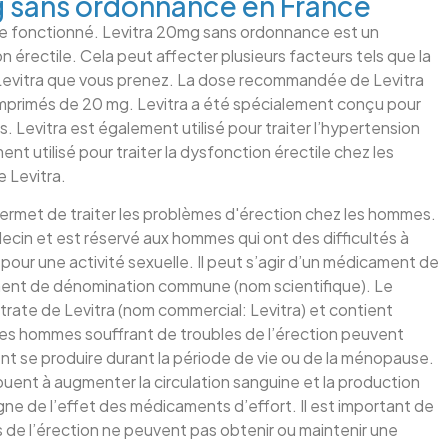
g sans ordonnance en France
ite fonctionné. Levitra 20mg sans ordonnance est un
n érectile. Cela peut affecter plusieurs facteurs tels que la
e Levitra que vous prenez. La dose recommandée de Levitra
omprimés de 20 mg. Levitra a été spécialement conçu pour
. Levitra est également utilisé pour traiter l’hypertension
ent utilisé pour traiter la dysfonction érectile chez les
 Levitra.
ermet de traiter les problèmes d'érection chez les hommes.
ecin et est réservé aux hommes qui ont des difficultés à
 pour une activité sexuelle. Il peut s’agir d’un médicament de
ment de dénomination commune (nom scientifique). Le
itrate de Levitra (nom commercial: Levitra) et contient
 les hommes souffrant de troubles de l’érection peuvent
nt se produire durant la période de vie ou de la ménopause.
buent à augmenter la circulation sanguine et la production
igne de l’effet des médicaments d’effort. Il est important de
 de l’érection ne peuvent pas obtenir ou maintenir une