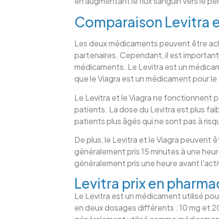
en augmentant le flux sanguin vers le pén
Comparaison Levitra e
Les deux médicaments peuvent être achet
partenaires. Cependant, il est important
médicaments. Le Levitra est un médicame
que le Viagra est un médicament pour le 
Le Levitra et le Viagra ne fonctionnent 
patients. La dose du Levitra est plus fai
patients plus âgés qui ne sont pas à ris
De plus, le Levitra et le Viagra peuvent 
généralement pris 15 minutes à une heure 
généralement pris une heure avant l'acti
Levitra prix en pharma
Le Levitra est un médicament utilisé pour 
en deux dosages différents : 10 mg et 20