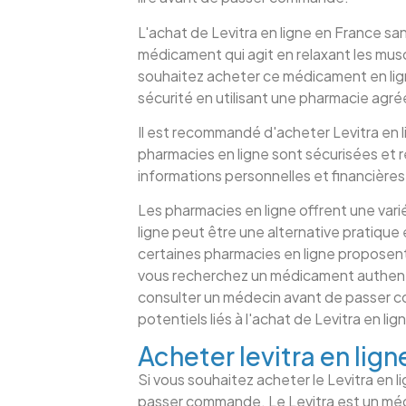
L'achat de Levitra en ligne en France sa
médicament qui agit en relaxant les musc
souhaitez acheter ce médicament en lig
sécurité en utilisant une pharmacie agr
Il est recommandé d'acheter Levitra en l
pharmacies en ligne sont sécurisées et 
informations personnelles et financières
Les pharmacies en ligne offrent une vari
ligne peut être une alternative pratiq
certaines pharmacies en ligne proposent
vous recherchez un médicament authenti
consulter un médecin avant de passer c
potentiels liés à l'achat de Levitra en l
Acheter levitra en lig
Si vous souhaitez acheter le Levitra en li
passer commande. Le Levitra est un médic