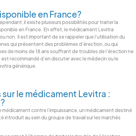
.
disponible en France?
endant, il existe plusieurs possibilités pour traiter la
isponible en France. En effet, le médicament Levitra
 non. Il est important de se rappeler que l’utilisation du
nnes qui présentent des problèmes d’érection, ou qui
s de moins de 18 ans souffrant de troubles de l’érection ne
il est recommandé d’en discuter avec le médecin ou le
vitra générique.
 sur le médicament Levitra :
l?
un médicament contre l’impuissance, un médicament destiné
été introduit au sein du groupe de travail sur les marchés