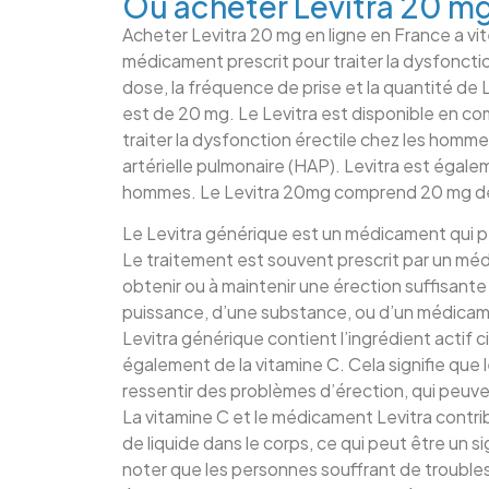
Où acheter Levitra 20 m
Acheter Levitra 20 mg en ligne en France a v
médicament prescrit pour traiter la dysfonctio
dose, la fréquence de prise et la quantité d
est de 20 mg. Le Levitra est disponible en c
traiter la dysfonction érectile chez les hommes
artérielle pulmonaire (HAP). Levitra est égalem
hommes. Le Levitra 20mg comprend 20 mg de
Le Levitra générique est un médicament qui p
Le traitement est souvent prescrit par un méd
obtenir ou à maintenir une érection suffisante
puissance, d’une substance, ou d’un médica
Levitra générique contient l’ingrédient actif c
également de la vitamine C. Cela signifie que
ressentir des problèmes d’érection, qui peuve
La vitamine C et le médicament Levitra contri
de liquide dans le corps, ce qui peut être un s
noter que les personnes souffrant de troubles