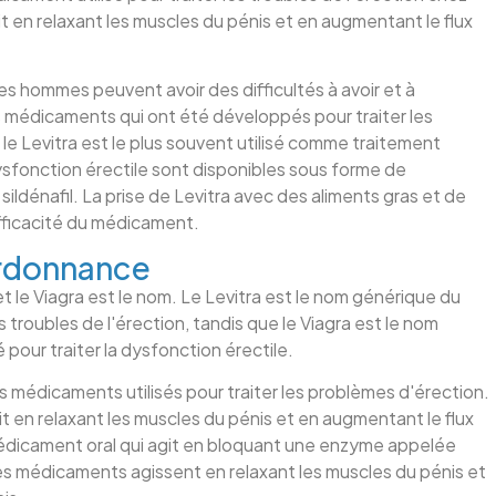
en relaxant les muscles du pénis et en augmentant le flux
s hommes peuvent avoir des difficultés à avoir et à
urs médicaments qui ont été développés pour traiter les
le Levitra est le plus souvent utilisé comme traitement
ysfonction érectile sont disponibles sous forme de
sildénafil. La prise de Levitra avec des aliments gras et de
'efficacité du médicament.
 ordonnance
 et le Viagra est le nom. Le Levitra est le nom générique du
s troubles de l'érection, tandis que le Viagra est le nom
pour traiter la dysfonction érectile.
es médicaments utilisés pour traiter les problèmes d'érection.
it en relaxant les muscles du pénis et en augmentant le flux
 médicament oral qui agit en bloquant une enzyme appelée
 médicaments agissent en relaxant les muscles du pénis et