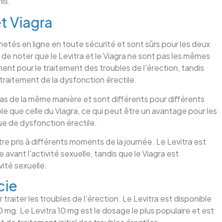
is.
t Viagra
és en ligne en toute sécurité et sont sûrs pour les deux
 de noter que le Levitra et le Viagra ne sont pas les mêmes
nt pour le traitement des troubles de l'érection, tandis
traitement de la dysfonction érectile.
pas de la même manière et sont différents pour différents
ble que celle du Viagra, ce qui peut être un avantage pour les
que de dysfonction érectile.
être pris à différents moments de la journée. Le Levitra est
avant l'activité sexuelle, tandis que le Viagra est
vité sexuelle.
cie
traiter les troubles de l'érection. Le Levitra est disponible
 mg. Le Levitra 10 mg est le dosage le plus populaire et est