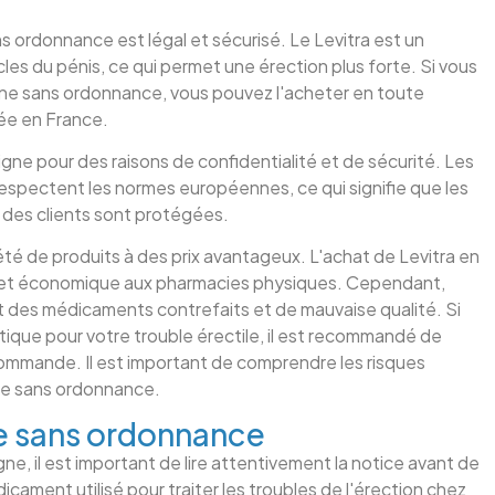
ns ordonnance est légal et sécurisé. Le Levitra est un
les du pénis, ce qui permet une érection plus forte. Si vous
ne sans ordonnance, vous pouvez l'acheter en toute
éée en France.
igne pour des raisons de confidentialité et de sécurité. Les
respectent les normes européennes, ce qui signifie que les
 des clients sont protégées.
été de produits à des prix avantageux. L'achat de Levitra en
ue et économique aux pharmacies physiques. Cependant,
 des médicaments contrefaits et de mauvaise qualité. Si
que pour votre trouble érectile, il est recommandé de
ommande. Il est important de comprendre les risques
igne sans ordonnance.
ne sans ordonnance
gne, il est important de lire attentivement la notice avant de
ament utilisé pour traiter les troubles de l'érection chez