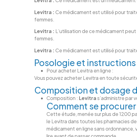
Levitra :
Ce médicament est un médicament qui
Levitra :
Ce médicament est utilisé pour trait
femmes.
Levitra :
L’utilisation de ce médicament peut 
femmes.
Levitra :
Ce médicament est utilisé pour trait
Posologie et instructions
Pour acheter Levitra en ligne :
Vous pouvez acheter Levitra en toute sécurit
Composition et dosage du
Composition :
Levitra
s’administre par v
Comment se procurer d
Cette étude, menée sur plus de 1200 pat
le Levitra dans toutes les pharmacies de
médicament en ligne sans ordonnance, v
lire avant de passer commande.