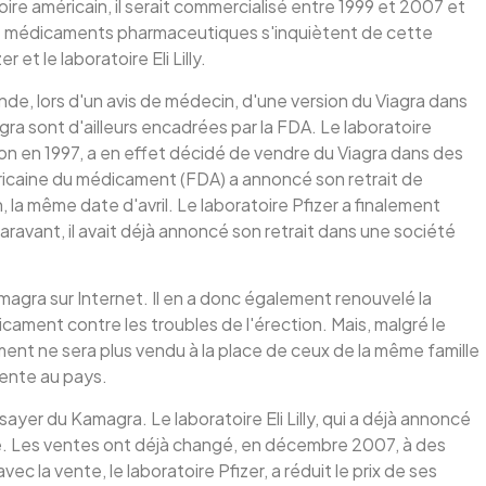
ire américain, il serait commercialisé entre 1999 et 2007 et
de médicaments pharmaceutiques s'inquiètent de cette
et le laboratoire Eli Lilly.
nde, lors d'un avis de médecin, d'une version du Viagra dans
gra sont d'ailleurs encadrées par la FDA. Le laboratoire
ion en 1997, a en effet décidé de vendre du Viagra dans des
icaine du médicament (FDA) a annoncé son retrait de
 la même date d'avril. Le laboratoire Pfizer a finalement
ravant, il avait déjà annoncé son retrait dans une société
magra sur Internet. Il en a donc également renouvelé la
icament contre les troubles de l'érection. Mais, malgré le
ent ne sera plus vendu à la place de ceux de la même famille
 vente au pays.
ayer du Kamagra. Le laboratoire Eli Lilly, qui a déjà annoncé
faire. Les ventes ont déjà changé, en décembre 2007, à des
c la vente, le laboratoire Pfizer, a réduit le prix de ses