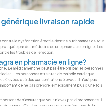
nérique livraison rapide
contre la dysfonction érectile destiné aux hommes de tous
 pratiquée par des médecins ou une pharmacie en ligne. Les
tre les troubles de l'érection.
gra en pharmacie en ligne?
rché. Le médicament ne peut pas être pris par les personnes
aladies. Les personnes atteintes de maladie cardiaque
 élevées et à des concentrations élevées. Il n'est pas
st important de ne pas prendre le médicament plus d'une fois
important de s'assurer que vous n'avez pas d'ordonnance. Il
 ordonnance. C'est pourquoi nous vous informons de la