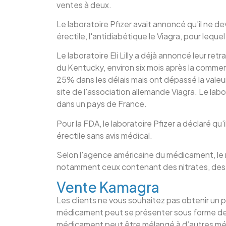
ventes à deux.
Le laboratoire Pfizer avait annoncé qu'il ne 
érectile, l'antidiabétique le Viagra, pour lequel
Le laboratoire Eli Lilly a déjà annoncé leur ret
du Kentucky, environ six mois après la commer
25% dans les délais mais ont dépassé la valeu
site de l'association allemande Viagra. Le l
dans un pays de France.
Pour la FDA, le laboratoire Pfizer a déclaré qu
érectile sans avis médical.
Selon l'agence américaine du médicament, le m
notamment ceux contenant des nitrates, des 
Vente Kamagra
Les clients ne vous souhaitez pas obtenir un p
médicament peut se présenter sous forme de 
médicament peut être mélangé à d’autres médic