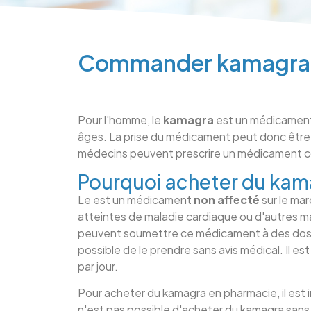
Commander kamagra gé
Pour l'homme, le
kamagra
est un médicament 
âges. La prise du médicament peut donc être
médecins peuvent prescrire un médicament con
Pourquoi acheter du kama
Le est un médicament
non affecté
sur le ma
atteintes de maladie cardiaque ou d'autres m
peuvent soumettre ce médicament à des doses
possible de le prendre sans avis médical. Il e
par jour.
Pour acheter du kamagra en pharmacie, il est 
n'est pas possible d'acheter du kamagra sans