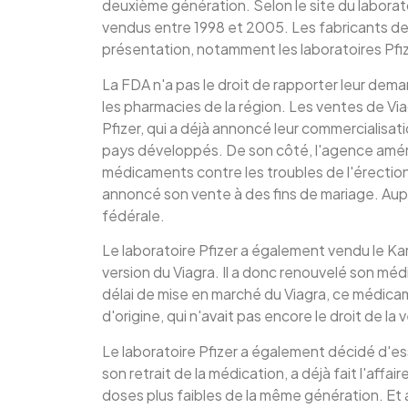
deuxième génération. Selon le site du laborato
vendus entre 1998 et 2005. Les fabricants 
présentation, notamment les laboratoires Pfizer 
La FDA n'a pas le droit de rapporter leur dema
les pharmacies de la région. Les ventes de Via
Pfizer, qui a déjà annoncé leur commercialisat
pays développés. De son côté, l'agence amér
médicaments contre les troubles de l'érection,
annoncé son vente à des fins de mariage. Aupa
fédérale.
Le laboratoire Pfizer a également vendu le Ka
version du Viagra. Il a donc renouvelé son méd
délai de mise en marché du Viagra, ce médicam
d'origine, qui n'avait pas encore le droit de la
Le laboratoire Pfizer a également décidé d'ess
son retrait de la médication, a déjà fait l'af
doses plus faibles de la même génération. Et ave