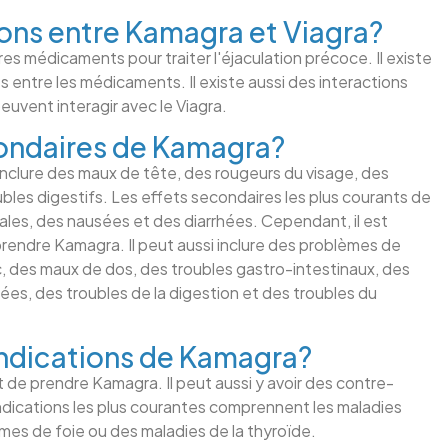
ions entre Kamagra et Viagra?
s médicaments pour traiter l'éjaculation précoce. Il existe
ntre les médicaments. Il existe aussi des interactions
uvent interagir avec le Viagra.
condaires de Kamagra?
clure des maux de tête, des rougeurs du visage, des
bles digestifs. Les effets secondaires les plus courants de
s, des nausées et des diarrhées. Cependant, il est
rendre Kamagra. Il peut aussi inclure des problèmes de
, des maux de dos, des troubles gastro-intestinaux, des
ées, des troubles de la digestion et des troubles du
indications de Kamagra?
 de prendre Kamagra. Il peut aussi y avoir des contre-
indications les plus courantes comprennent les maladies
èmes de foie ou des maladies de la thyroïde.