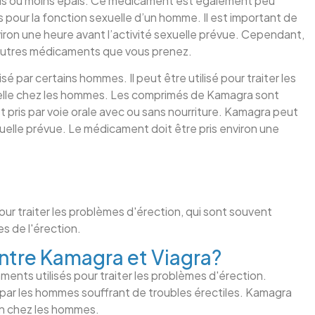
us ou moins épais. Ce médicament est également peu
 pour la fonction sexuelle d’un homme. Il est important de
ron une heure avant l’activité sexuelle prévue. Cependant,
’autres médicaments que vous prenez.
 par certains hommes. Il peut être utilisé pour traiter les
ielle chez les hommes. Les comprimés de Kamagra sont
 pris par voie orale avec ou sans nourriture. Kamagra peut
exuelle prévue. Le médicament doit être pris environ une
?
r traiter les problèmes d'érection, qui sont souvent
s de l'érection.
entre Kamagra et Viagra?
nts utilisés pour traiter les problèmes d'érection.
par les hommes souffrant de troubles érectiles. Kamagra
ion chez les hommes.