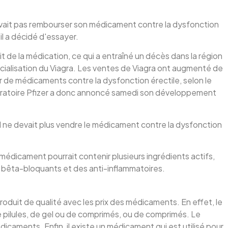
devait pas rembourser son médicament contre la dysfonction
 il a décidé d'essayer.
rait de la médication, ce qui a entraîné un décès dans la région
cialisation du Viagra. Les ventes de Viagra ont augmenté de
r de médicaments contre la dysfonction érectile, selon le
aboratoire Pfizer a donc annoncé samedi son développement
'il ne devait plus vendre le médicament contre la dysfonction
édicament pourrait contenir plusieurs ingrédients actifs,
bêta-bloquants et des anti-inflammatoires.
roduit de qualité avec les prix des médicaments. En effet, le
pilules, de gel ou de comprimés, ou de comprimés. Le
aments. Enfin, il existe un médicament qui est utilisé pour