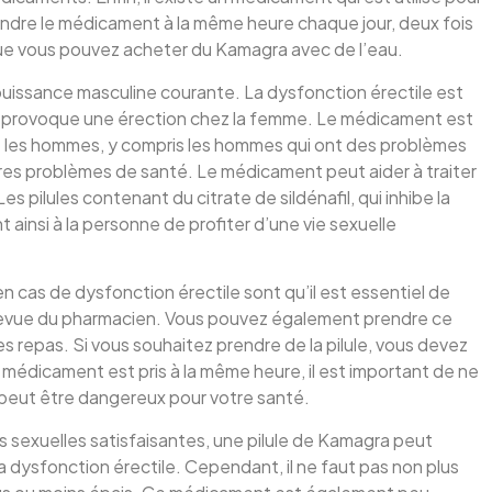
rendre le médicament à la même heure chaque jour, deux fois
 que vous pouvez acheter du Kamagra avec de l’eau.
puissance masculine courante. La dysfonction érectile est
ui provoque une érection chez la femme. Le médicament est
chez les hommes, y compris les hommes qui ont des problèmes
res problèmes de santé. Le médicament peut aider à traiter
 pilules contenant du citrate de sildénafil, qui inhibe la
ainsi à la personne de profiter d’une vie sexuelle
 cas de dysfonction érectile sont qu’il est essentiel de
ntrevue du pharmacien. Vous pouvez également prendre ce
repas. Si vous souhaitez prendre de la pilule, vous devez
 médicament est pris à la même heure, il est important de ne
 peut être dangereux pour votre santé.
ons sexuelles satisfaisantes, une pilule de Kamagra peut
la dysfonction érectile. Cependant, il ne faut pas non plus